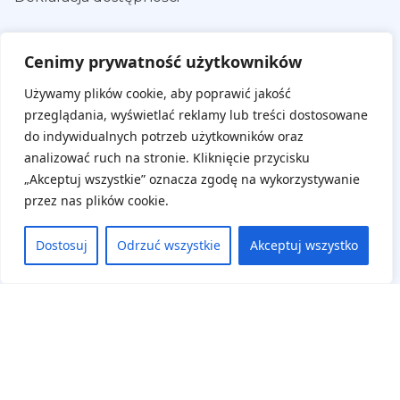
Panel uczestnika
Cenimy prywatność użytkowników
Zaloguj się
Używamy plików cookie, aby poprawić jakość
przeglądania, wyświetlać reklamy lub treści dostosowane
Zarejestruj się
do indywidualnych potrzeb użytkowników oraz
Cennik
analizować ruch na stronie. Kliknięcie przycisku
„Akceptuj wszystkie” oznacza zgodę na wykorzystywanie
Klauzula Informacyjna
przez nas plików cookie.
Karty Zgłoszenia
Dostosuj
Odrzuć wszystkie
Akceptuj wszystko
Kontakt
Wrocław
Jelenia Góra
Legnica