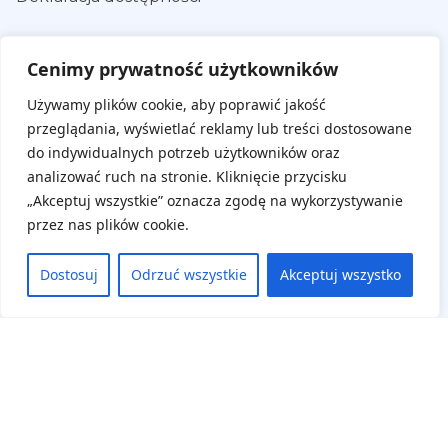
Panel uczestnika
Cenimy prywatność użytkowników
Zaloguj się
Używamy plików cookie, aby poprawić jakość
przeglądania, wyświetlać reklamy lub treści dostosowane
Zarejestruj się
do indywidualnych potrzeb użytkowników oraz
Cennik
analizować ruch na stronie. Kliknięcie przycisku
„Akceptuj wszystkie” oznacza zgodę na wykorzystywanie
Klauzula Informacyjna
przez nas plików cookie.
Karty Zgłoszenia
Dostosuj
Odrzuć wszystkie
Akceptuj wszystko
Kontakt
Wrocław
Jelenia Góra
Legnica