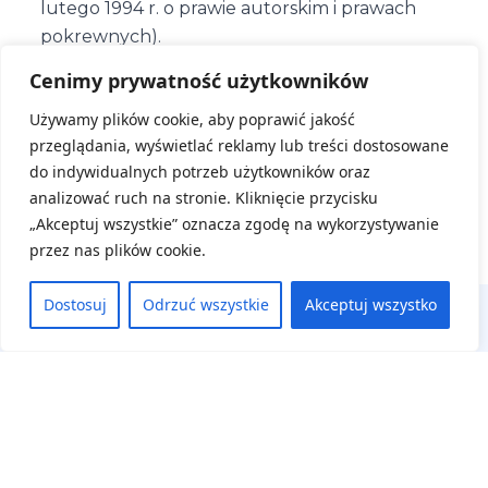
lutego 1994 r. o prawie autorskim i prawach
pokrewnych).
Cenimy prywatność użytkowników
Zapoznaj się jak chronimy Twoje dane -
klauzula
Używamy plików cookie, aby poprawić jakość
informacyjna
przeglądania, wyświetlać reklamy lub treści dostosowane
do indywidualnych potrzeb użytkowników oraz
analizować ruch na stronie. Kliknięcie przycisku
ZAREJESTRUJ SIĘ
„Akceptuj wszystkie” oznacza zgodę na wykorzystywanie
przez nas plików cookie.
Dostosuj
Odrzuć wszystkie
Akceptuj wszystko
Na skróty