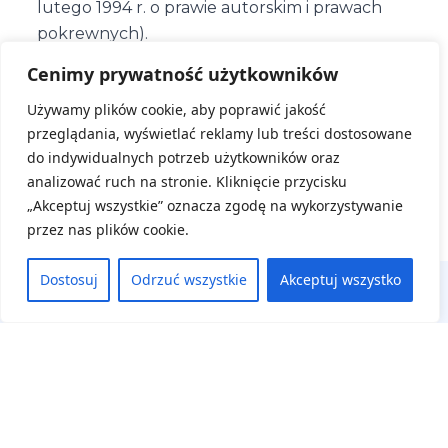
lutego 1994 r. o prawie autorskim i prawach
pokrewnych).
Cenimy prywatność użytkowników
Zapoznaj się jak chronimy Twoje dane -
klauzula
Używamy plików cookie, aby poprawić jakość
informacyjna
przeglądania, wyświetlać reklamy lub treści dostosowane
do indywidualnych potrzeb użytkowników oraz
analizować ruch na stronie. Kliknięcie przycisku
ZAREJESTRUJ SIĘ
„Akceptuj wszystkie” oznacza zgodę na wykorzystywanie
przez nas plików cookie.
Dostosuj
Odrzuć wszystkie
Akceptuj wszystko
Na skróty