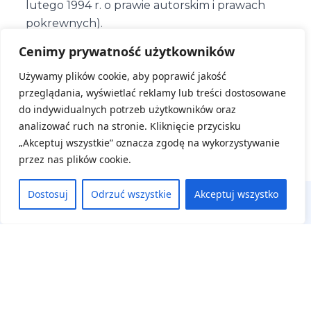
lutego 1994 r. o prawie autorskim i prawach
pokrewnych).
Cenimy prywatność użytkowników
Zapoznaj się jak chronimy Twoje dane -
klauzula
Używamy plików cookie, aby poprawić jakość
informacyjna
przeglądania, wyświetlać reklamy lub treści dostosowane
do indywidualnych potrzeb użytkowników oraz
analizować ruch na stronie. Kliknięcie przycisku
ZAREJESTRUJ SIĘ
„Akceptuj wszystkie” oznacza zgodę na wykorzystywanie
przez nas plików cookie.
Dostosuj
Odrzuć wszystkie
Akceptuj wszystko
Na skróty