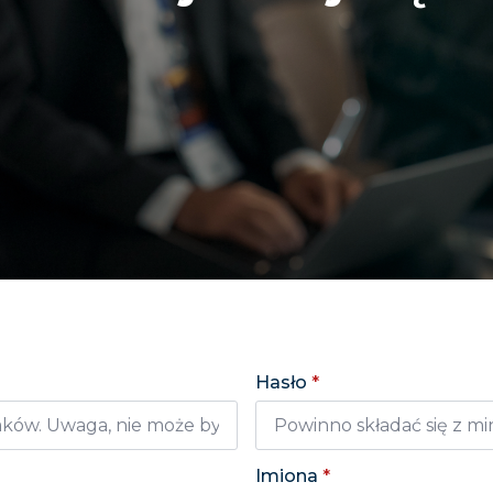
Hasło
*
Imiona
*