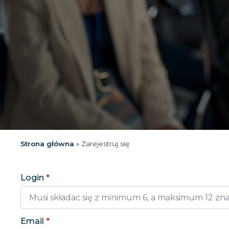
Strona główna
»
Zarejestruj się
Login
*
Email
*