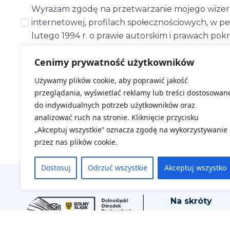
Wyrażam zgodę na przetwarzanie mojego wizeru
internetowej, profilach społecznościowych, w pe
lutego 1994 r. o prawie autorskim i prawach pok
Cenimy prywatność użytkowników
Zapoznaj się jak chronimy Twoje dane -
klauzula i
Używamy plików cookie, aby poprawić jakość
przeglądania, wyświetlać reklamy lub treści dostosowan
ZAREJESTRUJ SIĘ
do indywidualnych potrzeb użytkowników oraz
analizować ruch na stronie. Kliknięcie przycisku
„Akceptuj wszystkie” oznacza zgodę na wykorzystywanie
przez nas plików cookie.
Dostosuj
Odrzuć wszystkie
Akceptuj wszystko
Na skróty
Aktualne wyd