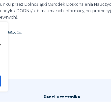
nku przez Dolnośląski Ośrodek Doskonalenia Nauczycie
riodyku DODN i/lub materiałach informacyjno-promocyjnyc
rewnych).
nformacyjna
e
Panel uczestnika
arzenia
Zaloguj się