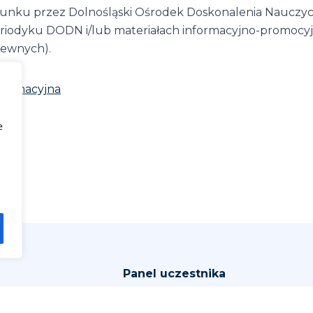
nku przez Dolnośląski Ośrodek Doskonalenia Nauczycie
riodyku DODN i/lub materiałach informacyjno-promocyjnyc
rewnych).
nformacyjna
e
Panel uczestnika
arzenia
Zaloguj się