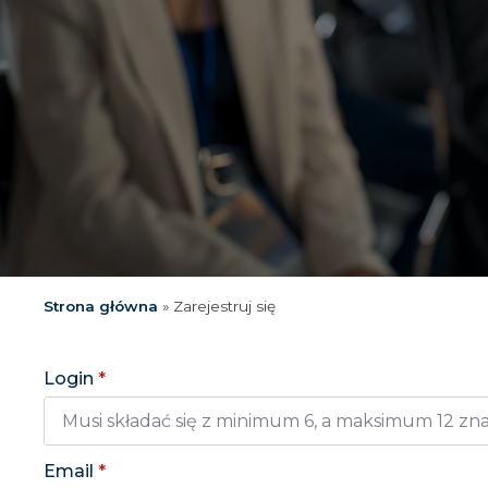
Strona główna
»
Zarejestruj się
Login
*
Email
*