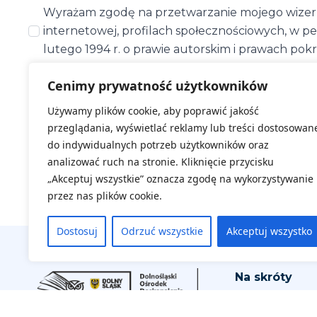
Wyrażam zgodę na przetwarzanie mojego wizeru
internetowej, profilach społecznościowych, w pe
lutego 1994 r. o prawie autorskim i prawach pok
Cenimy prywatność użytkowników
Zapoznaj się jak chronimy Twoje dane -
klauzula i
Używamy plików cookie, aby poprawić jakość
przeglądania, wyświetlać reklamy lub treści dostosowan
ZAREJESTRUJ SIĘ
do indywidualnych potrzeb użytkowników oraz
analizować ruch na stronie. Kliknięcie przycisku
„Akceptuj wszystkie” oznacza zgodę na wykorzystywanie
przez nas plików cookie.
Dostosuj
Odrzuć wszystkie
Akceptuj wszystko
Na skróty
Aktualne wyd