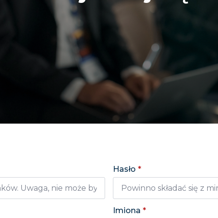
Hasło
*
Imiona
*