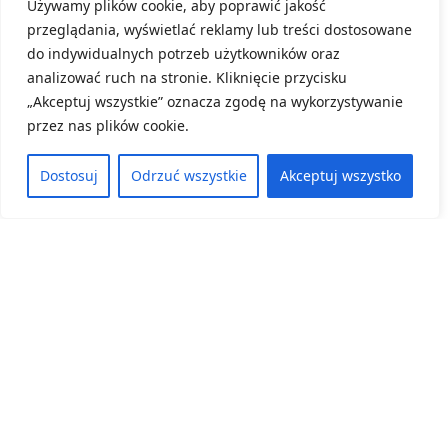
Używamy plików cookie, aby poprawić jakość
Konkursu „Przyroda w terenie”.
przeglądania, wyświetlać reklamy lub treści dostosowane
do indywidualnych potrzeb użytkowników oraz
8 czerwca, 2026
analizować ruch na stronie. Kliknięcie przycisku
ZOBACZ WIĘCEJ
„Akceptuj wszystkie” oznacza zgodę na wykorzystywanie
przez nas plików cookie.
Dostosuj
Odrzuć wszystkie
Akceptuj wszystko