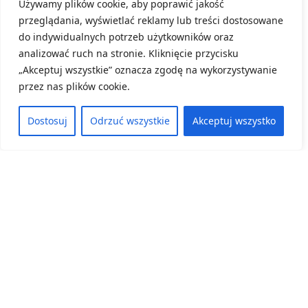
Używamy plików cookie, aby poprawić jakość
Konkursu „Przyroda w terenie”.
przeglądania, wyświetlać reklamy lub treści dostosowane
do indywidualnych potrzeb użytkowników oraz
8 czerwca, 2026
analizować ruch na stronie. Kliknięcie przycisku
ZOBACZ WIĘCEJ
„Akceptuj wszystkie” oznacza zgodę na wykorzystywanie
przez nas plików cookie.
Dostosuj
Odrzuć wszystkie
Akceptuj wszystko