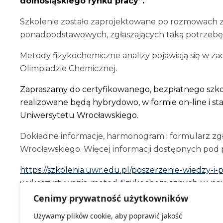
dolnośląskiego rynku pracy”.
Szkolenie zostało zaprojektowane po rozmowach z
ponadpodstawowych, zgłaszających taką potrzebę
Metody fizykochemiczne analizy pojawiają się w za
Olimpiadzie Chemicznej.
Zapraszamy do certyfikowanego, bezpłatnego szkol
realizowane będą hybrydowo, w formie on-line i st
Uniwersytetu Wrocławskiego.
Dokładne informacje, harmonogram i formularz zg
Wrocławskiego. Więcej informacji dostępnych pod 
https://szkolenia.uwr.edu.pl/poszerzenie-wiedzy-i
wykorzystywania-metod-fizykochemicznych-w-nau
Cenimy prywatność użytkowników
Projekt „Zintegrowany Program Rozwoju Uniwersy
Używamy plików cookie, aby poprawić jakość
współfinansowany ze środków Unii Europejskiej z