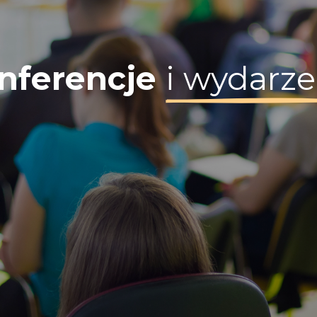
nferencje
i wydarze