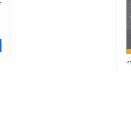
e
Ka
I
R