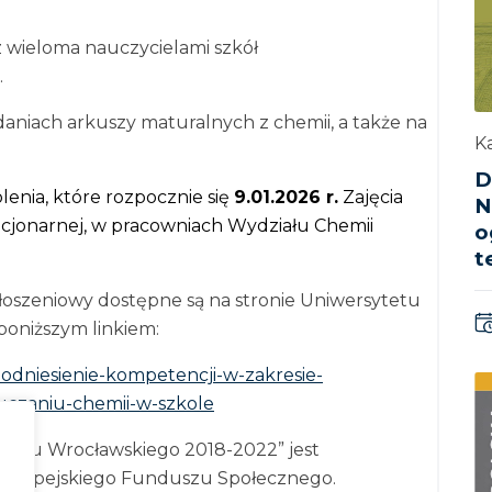
 wieloma nauczycielami szkół
.
daniach arkuszy maturalnych z chemii, a także na
Ka
D
enia, które rozpocznie się
9.01.2026 r.
Zajęcia
N
acjonarnej, w pracowniach Wydziału Chemii
o
t
łoszeniowy dostępne są na stronie Uniwersytetu
poniższym linkiem:
-podniesienie-kompetencji-w-zakresie-
czaniu-chemii-w-szkole
tetu Wrocławskiego 2018-2022” jest
 Europejskiego Funduszu Społecznego.