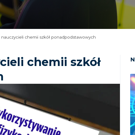
a nauczycieli chemii szkół ponadpodstawowych
cieli chemii szkół
N
h