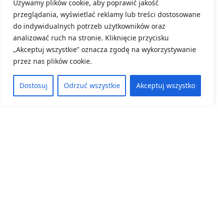
Używamy plików cookie, aby poprawić jakość
Konkursu „Przyroda w terenie”.
przeglądania, wyświetlać reklamy lub treści dostosowane
do indywidualnych potrzeb użytkowników oraz
8 czerwca, 2026
analizować ruch na stronie. Kliknięcie przycisku
ZOBACZ WIĘCEJ
„Akceptuj wszystkie” oznacza zgodę na wykorzystywanie
przez nas plików cookie.
Dostosuj
Odrzuć wszystkie
Akceptuj wszystko