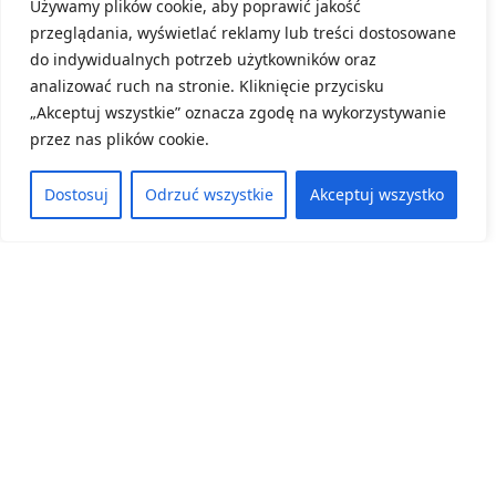
Używamy plików cookie, aby poprawić jakość
Konkursu „Przyroda w terenie”.
przeglądania, wyświetlać reklamy lub treści dostosowane
do indywidualnych potrzeb użytkowników oraz
8 czerwca, 2026
analizować ruch na stronie. Kliknięcie przycisku
ZOBACZ WIĘCEJ
„Akceptuj wszystkie” oznacza zgodę na wykorzystywanie
przez nas plików cookie.
Dostosuj
Odrzuć wszystkie
Akceptuj wszystko