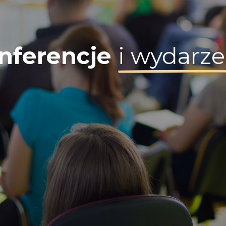
nferencje
i wydarze