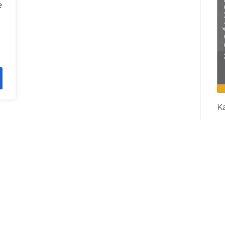
e
Ka
I
R