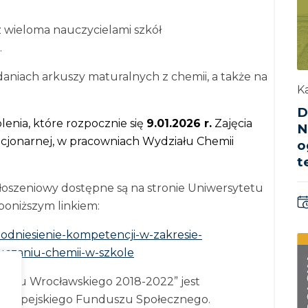
 wieloma nauczycielami szkół
.
daniach arkuszy maturalnych z chemii, a także na
Ka
D
enia, które rozpocznie się
9.01.2026 r.
Zajęcia
N
acjonarnej, w pracowniach Wydziału Chemii
o
t
łoszeniowy dostępne są na stronie Uniwersytetu
poniższym linkiem:
-podniesienie-kompetencji-w-zakresie-
czaniu-chemii-w-szkole
tetu Wrocławskiego 2018-2022” jest
 Europejskiego Funduszu Społecznego.