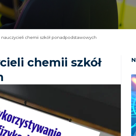
a nauczycieli chemii szkół ponadpodstawowych
cieli chemii szkół
N
h