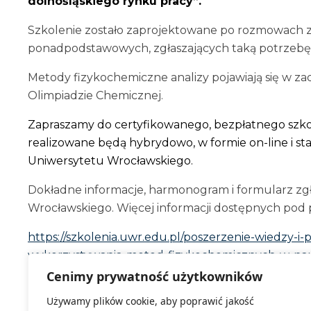
dolnośląskiego rynku pracy”.
Szkolenie zostało zaprojektowane po rozmowach z
ponadpodstawowych, zgłaszających taką potrzebę
Metody fizykochemiczne analizy pojawiają się w za
Olimpiadzie Chemicznej.
Zapraszamy do certyfikowanego, bezpłatnego szkol
realizowane będą hybrydowo, w formie on-line i st
Uniwersytetu Wrocławskiego.
Dokładne informacje, harmonogram i formularz zg
Wrocławskiego. Więcej informacji dostępnych pod 
https://szkolenia.uwr.edu.pl/poszerzenie-wiedzy-i
wykorzystywania-metod-fizykochemicznych-w-nau
Cenimy prywatność użytkowników
Projekt „Zintegrowany Program Rozwoju Uniwersy
Używamy plików cookie, aby poprawić jakość
współfinansowany ze środków Unii Europejskiej z