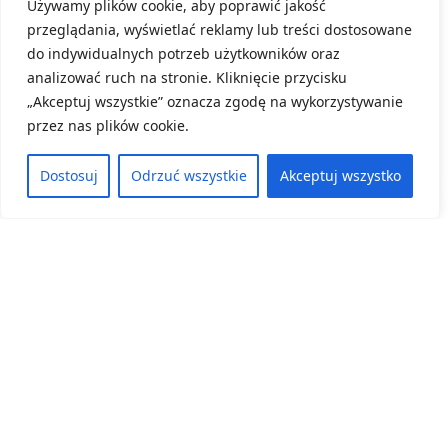
Używamy plików cookie, aby poprawić jakość
Konkursu „Przyroda w terenie”.
przeglądania, wyświetlać reklamy lub treści dostosowane
do indywidualnych potrzeb użytkowników oraz
8 czerwca, 2026
analizować ruch na stronie. Kliknięcie przycisku
ZOBACZ WIĘCEJ
„Akceptuj wszystkie” oznacza zgodę na wykorzystywanie
przez nas plików cookie.
Dostosuj
Odrzuć wszystkie
Akceptuj wszystko