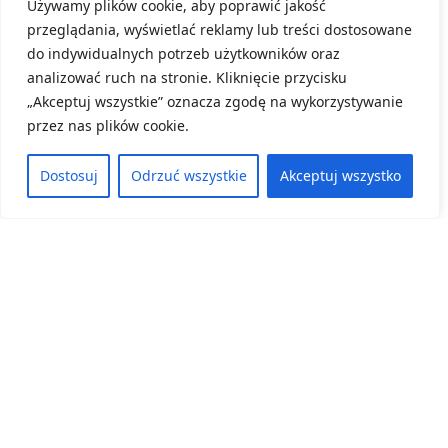
Używamy plików cookie, aby poprawić jakość
Konkursu „Przyroda w terenie”.
przeglądania, wyświetlać reklamy lub treści dostosowane
do indywidualnych potrzeb użytkowników oraz
8 czerwca, 2026
analizować ruch na stronie. Kliknięcie przycisku
ZOBACZ WIĘCEJ
„Akceptuj wszystkie” oznacza zgodę na wykorzystywanie
przez nas plików cookie.
Dostosuj
Odrzuć wszystkie
Akceptuj wszystko