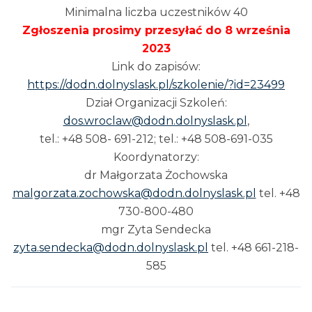
Minimalna liczba uczestników 40
Zgłoszenia prosimy przesyłać do 8 września
2023
Link do zapisów:
https://dodn.dolnyslask.pl/szkolenie/?id=23499
Dział Organizacji Szkoleń:
dos.wroclaw@dodn.dolnyslask.pl
,
tel.: +48 508- 691-212; tel.: +48 508-691-035
Koordynatorzy:
dr Małgorzata Żochowska
malgorzata.zochowska@dodn.dolnyslask.pl
tel. +48
730-800-480
mgr Zyta Sendecka
zyta.sendecka@dodn.dolnyslask.pl
tel. +48 661-218-
585