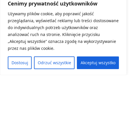
Cenimy prywatność użytkowników
Dolnośląski Ośrodek Doskonalenia Nauczycieli
Używamy plików cookie, aby poprawić jakość
we Wrocławiu ma zaszczyt ogłosić wyniki
Konkursu „Przyroda w terenie”.
przeglądania, wyświetlać reklamy lub treści dostosowane
do indywidualnych potrzeb użytkowników oraz
analizować ruch na stronie. Kliknięcie przycisku
8 czerwca, 2026
„Akceptuj wszystkie” oznacza zgodę na wykorzystywanie
ZOBACZ WIĘCEJ
przez nas plików cookie.
Dostosuj
Odrzuć wszystkie
Akceptuj wszystko