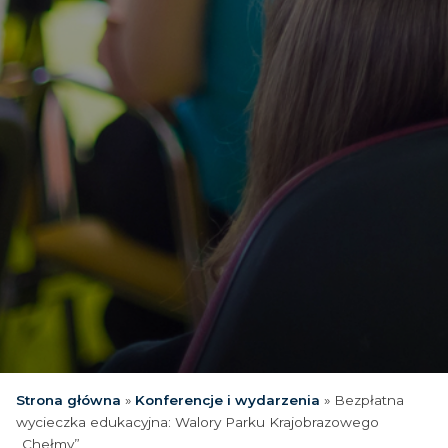
Strona główna
»
Konferencje i wydarzenia
»
Bezpłatna
wycieczka edukacyjna: Walory Parku Krajobrazowego
„Chełmy”