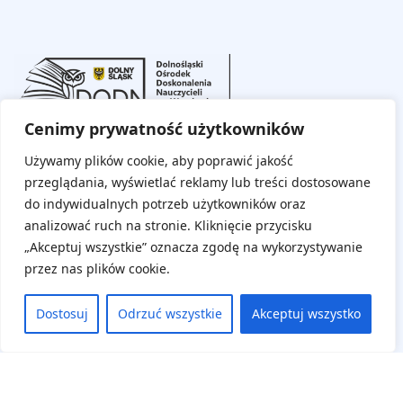
Cenimy prywatność użytkowników
Na skróty
Używamy plików cookie, aby poprawić jakość
przeglądania, wyświetlać reklamy lub treści dostosowane
Aktualne wydarzenia
do indywidualnych potrzeb użytkowników oraz
Regulamin
analizować ruch na stronie. Kliknięcie przycisku
„Akceptuj wszystkie” oznacza zgodę na wykorzystywanie
Deklaracja dostępności
przez nas plików cookie.
Panel uczestnika
Dostosuj
Odrzuć wszystkie
Akceptuj wszystko
Zaloguj się
Zarejestruj się