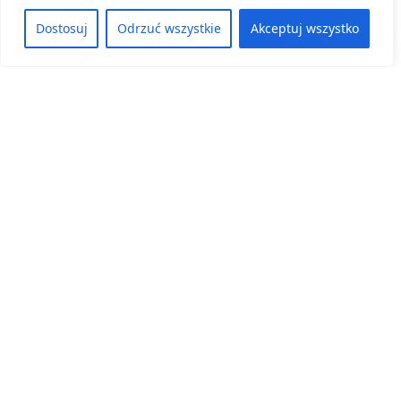
Dostosuj
Odrzuć wszystkie
Akceptuj wszystko
Nowy numer naszego periodyku „Oblicza 2.0”
już dostępny!
22 kwietnia, 2026
ZOBACZ WIĘCEJ