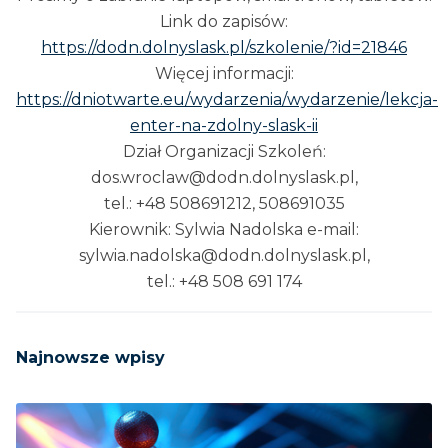
Link do zapisów:
https://dodn.dolnyslask.pl/szkolenie/?id=21846
Więcej informacji:
https://dniotwarte.eu/wydarzenia/wydarzenie/lekcja-
enter-na-zdolny-slask-ii
Dział Organizacji Szkoleń:
dos.wroclaw@dodn.dolnyslask.pl,
tel.: +48 508691212, 508691035
Kierownik: Sylwia Nadolska e-mail:
sylwia.nadolska@dodn.dolnyslask.pl,
tel.: +48 508 691 174
Najnowsze wpisy