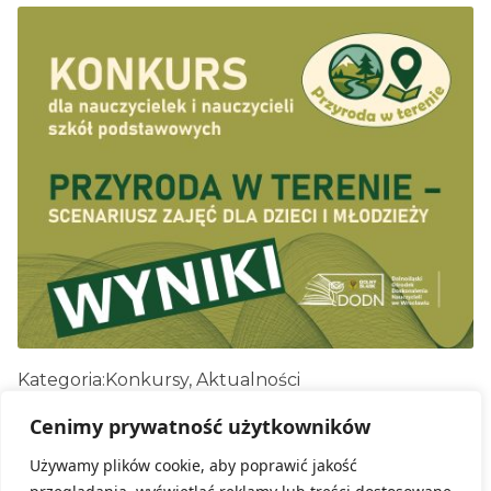
Kategoria:
Konkursy, Aktualności
Dolnośląski Ośrodek Doskonalenia Nauczycieli
Cenimy prywatność użytkowników
we Wrocławiu ma zaszczyt ogłosić wyniki
Konkursu „Przyroda w terenie”.
Używamy plików cookie, aby poprawić jakość