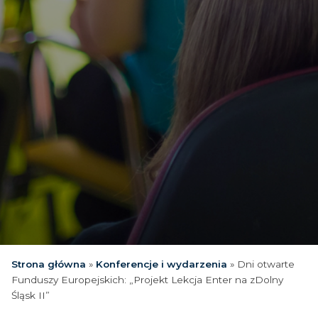
Strona główna
»
Konferencje i wydarzenia
»
Dni otwarte
Funduszy Europejskich: „Projekt Lekcja Enter na zDolny
Śląsk II”