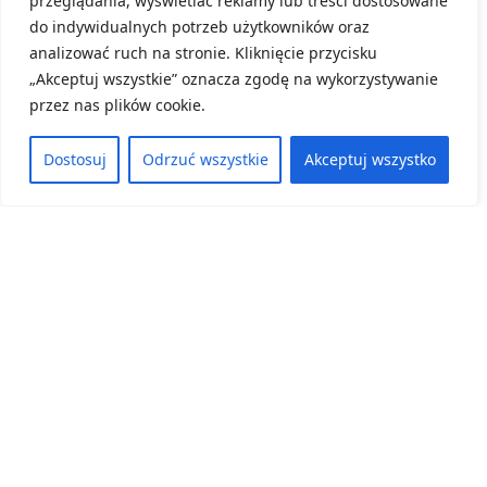
przeglądania, wyświetlać reklamy lub treści dostosowane
do indywidualnych potrzeb użytkowników oraz
8 czerwca, 2026
analizować ruch na stronie. Kliknięcie przycisku
ZOBACZ WIĘCEJ
„Akceptuj wszystkie” oznacza zgodę na wykorzystywanie
przez nas plików cookie.
Dostosuj
Odrzuć wszystkie
Akceptuj wszystko
Kategoria:
Konferencje, Aktualności