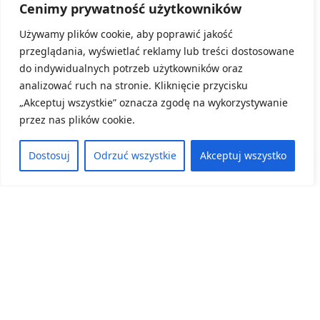
Cenimy prywatność użytkowników
Używamy plików cookie, aby poprawić jakość
przeglądania, wyświetlać reklamy lub treści dostosowane
do indywidualnych potrzeb użytkowników oraz
analizować ruch na stronie. Kliknięcie przycisku
„Akceptuj wszystkie” oznacza zgodę na wykorzystywanie
przez nas plików cookie.
Kategoria:
Konkursy, Aktualności
Dolnośląski Ośrodek Doskonalenia Nauczycieli
Dostosuj
Odrzuć wszystkie
Akceptuj wszystko
we Wrocławiu ma zaszczyt ogłosić wyniki
Konkursu „Przyroda w terenie”.
8 czerwca, 2026
ZOBACZ WIĘCEJ