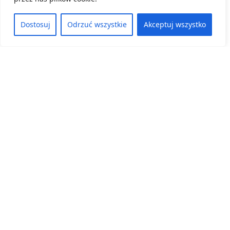
Dostosuj
Odrzuć wszystkie
Akceptuj wszystko
Kategoria:
Konkursy, Aktualności
Dolnośląski Ośrodek Doskonalenia Nauczycieli
we Wrocławiu ma zaszczyt ogłosić wyniki
Konkursu „Przyroda w terenie”.
8 czerwca, 2026
ZOBACZ WIĘCEJ