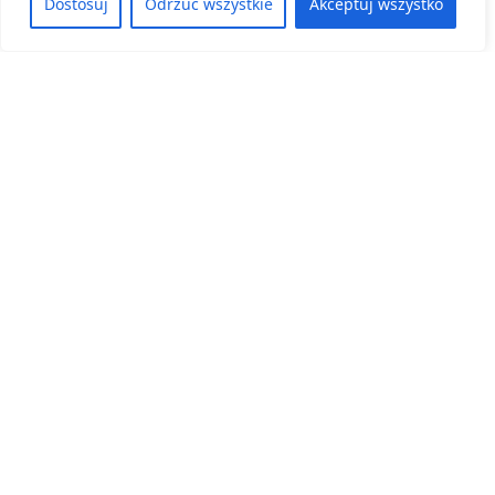
Dostosuj
Odrzuć wszystkie
Akceptuj wszystko
Kategoria:
Konkursy, Aktualności
Dolnośląski Ośrodek Doskonalenia Nauczycieli
we Wrocławiu ma zaszczyt ogłosić wyniki
Konkursu „Przyroda w terenie”.
8 czerwca, 2026
ZOBACZ WIĘCEJ