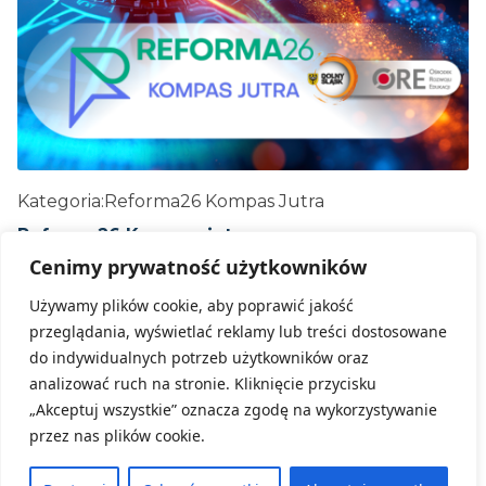
Kategoria:
Reforma26 Kompas Jutra
Reforma26 Kompas jutra
Cenimy prywatność użytkowników
24 czerwca, 2026
Używamy plików cookie, aby poprawić jakość
ZOBACZ WIĘCEJ
przeglądania, wyświetlać reklamy lub treści dostosowane
do indywidualnych potrzeb użytkowników oraz
analizować ruch na stronie. Kliknięcie przycisku
„Akceptuj wszystkie” oznacza zgodę na wykorzystywanie
przez nas plików cookie.