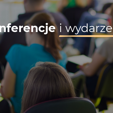
nferencje
i wydarze