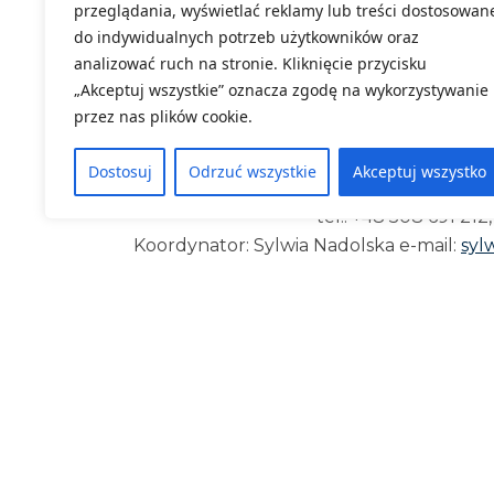
przeglądania, wyświetlać reklamy lub treści dostosowan
do indywidualnych potrzeb użytkowników oraz
Informacj
analizować ruch na stronie. Kliknięcie przycisku
Udział w konferencji jest be
„Akceptuj wszystkie” oznacza zgodę na wykorzystywanie
stacjonarnie w DODN we Wrocław
przez nas plików cookie.
i zdalnie w aplik
Link do zapisów:
https://dodn.dolny
Dostosuj
Odrzuć wszystkie
Akceptuj wszystko
Dział Organizacji Szkoleń:
dos.wro
tel.: +48 508 691 212
Koordynator: Sylwia Nadolska e-mail:
syl
tel.: +48 508 