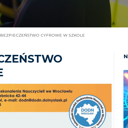
a: BEZPIECZEŃSTWO CYFROWE W SZKOLE
IECZEŃSTWO
N
E