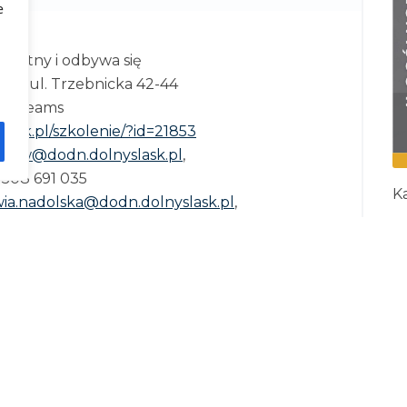
e
e:
zpłatny i odbywa się
iu ul. Trzebnicka 42-44
acji Teams
slask.pl/szkolenie/?id=21853
claw@dodn.dolnyslask.pl
,
, 508 691 035
Ka
wia.nadolska@dodn.dolnyslask.pl
,
I
691 174
R