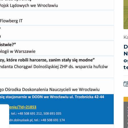
Ka
D
N
o
t