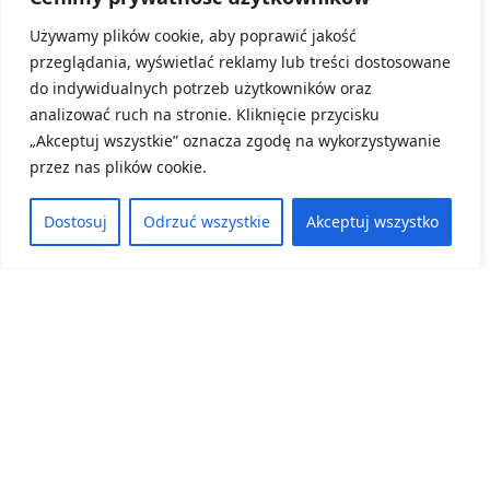
e-mail:
ilona.grzanka-osinska@dodn.dolnyslask.pl
,
Używamy plików cookie, aby poprawić jakość
tel.:510 723 290
przeglądania, wyświetlać reklamy lub treści dostosowane
do indywidualnych potrzeb użytkowników oraz
sylwia.nadolska@dodn.dolnyslask.pl
, tel.: 508 691 174
analizować ruch na stronie. Kliknięcie przycisku
„Akceptuj wszystkie” oznacza zgodę na wykorzystywanie
przez nas plików cookie.
Najnowsze wpisy
Dostosuj
Odrzuć wszystkie
Akceptuj wszystko