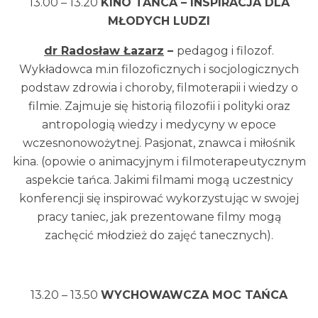
13.00 – 13.20
KINO TAŃCA – INSPIRACJA DLA
MŁODYCH LUDZI
dr Radosław Łazarz
–
pedagog i filozof.
Wykładowca m.in filozoficznych i socjologicznych
podstaw zdrowia i choroby, filmoterapii i wiedzy o
filmie. Zajmuje się historią filozofii i polityki oraz
antropologią wiedzy i medycyny w epoce
wczesnonowożytnej. Pasjonat, znawca i miłośnik
kina. (opowie o animacyjnym i filmoterapeutycznym
aspekcie tańca. Jakimi filmami mogą uczestnicy
konferencji się inspirować wykorzystując w swojej
pracy taniec, jak prezentowane filmy mogą
zachęcić młodzież do zajęć tanecznych).
13.20 – 13.50
WYCHOWAWCZA MOC TAŃCA