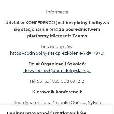
Informacje
Udział w KONFERENCJI jest bezpłatny i odbywa
się stacjonarnie
oraz
za pośrednictwem
platformy Microsoft Teams
Link do zapisów:
https://dodn.dolnyslask.pl/szkolenie/?id=17970
,
Dział Organizacji Szkoleń:
dos.wroclaw@dodn.dolnyslask.pl
tel. 531 691 035; 508 691 212
Kierownik konferencji:
Koordynator: Ilona Grzanka Osińska, Sylwia
Nadolska,
Cenimy prywatność użytkowników