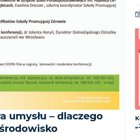
iła umysłu – dlaczego
K
„
 środowisko