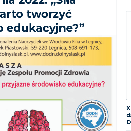
arto tworzyć
o edukacyjne?”
X
d
D