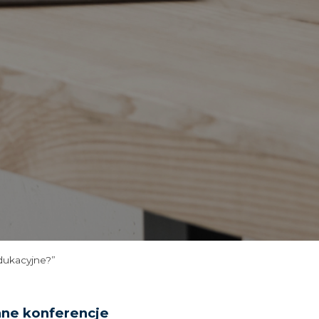
dukacyjne?”
nne konferencje