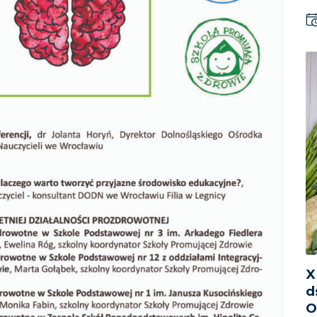
X
d
O