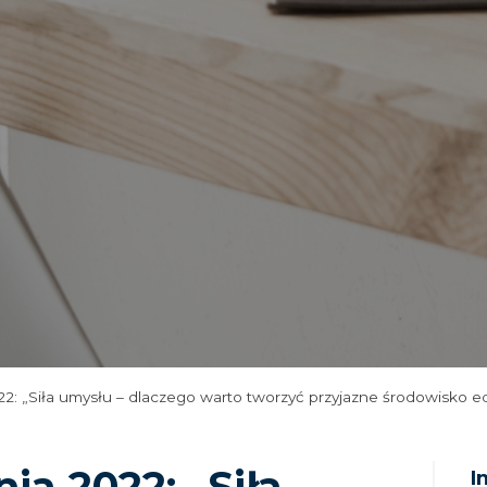
2: „Siła umysłu – dlaczego warto tworzyć przyjazne środowisko e
ia 2022: „Siła
I