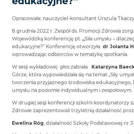
edukacyjne?”
Opracowała: nauczyciel-konsultant Urszula Tkacz
8 grudnia 2022 r. Zespół ds. Promocji Zdrowia zor
Wojewódzką konferencję pt.
„
Siła umysłu – dlacz
edukacyjne?” Konferencję otworzyła
dr Jolanta 
wprowadzając odbiorców w tematykę spotkania.
W sesji wykładowej głos zabrała
Katarzyna Baec
Górze, która wypowiedziała się na temat „Siły umys
tworzenia przyjaznego środowiska edukacyjnego, 
umysłu na poziomie indywidualnym i zespołowym.
W drugiej sesji konferencji szkolni koordynatorzy 
Zdrowie zaprezentowali trzyletnią działalność pro
Ewelina Róg
, działalność Szkoły Podstawowej nr 3