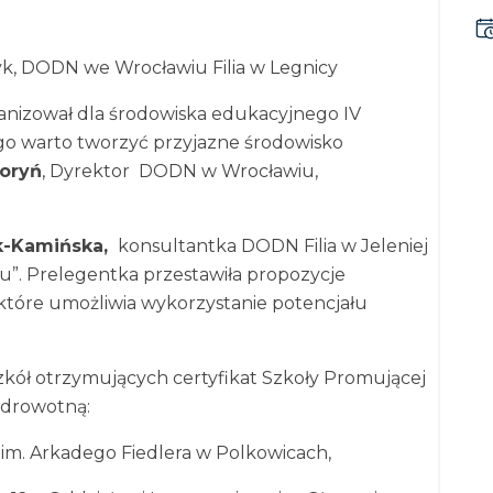
yk, DODN we Wrocławiu Filia w Legnicy
ganizował dla środowiska edukacyjnego IV
ego warto tworzyć przyjazne środowisko
Horyń
, Dyrektor DODN w Wrocławiu,
k-Kamińska,
konsultantka DODN Filia w Jeleniej
łu”. Prelegentka przestawiła propozycje
które umożliwia wykorzystanie potencjału
szkół otrzymujących certyfikat Szkoły Promującej
zdrowotną:
 im. Arkadego Fiedlera w Polkowicach,