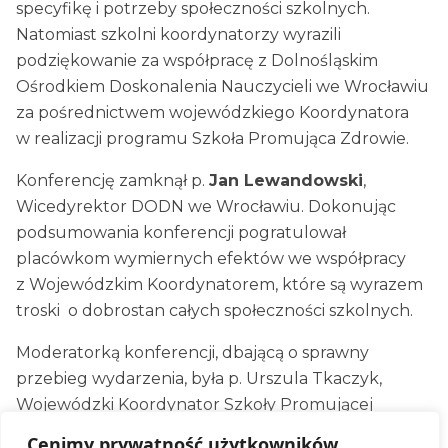
specyfikę i potrzeby społeczności szkolnych.
Natomiast szkolni koordynatorzy wyrazili
podziękowanie za współpracę z Dolnośląskim
Ośrodkiem Doskonalenia Nauczycieli we Wrocławiu
za pośrednictwem wojewódzkiego Koordynatora
w realizacji programu Szkoła Promująca Zdrowie.
Konferencję zamknął p.
Jan Lewandowski
,
Wicedyrektor DODN we Wrocławiu. Dokonując
podsumowania konferencji pogratulował
placówkom wymiernych efektów we współpracy
z Wojewódzkim Koordynatorem, które są wyrazem
troski o dobrostan całych społeczności szkolnych.
Moderatorką konferencji, dbającą o sprawny
przebieg wydarzenia, była p. Urszula Tkaczyk,
Wojewódzki Koordynator Szkoły Promującej
Zdrowie, nauczycielka-konsultantka legnickiej filii
Cenimy prywatność użytkowników