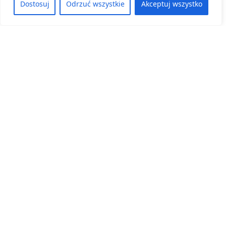
Dostosuj
Odrzuć wszystkie
Akceptuj wszystko
Kategoria:
Konferencje, Aktualności
II OGÓLNOPOLSKA KONFERENCJA RETORYCZNA
29 maja, 2026
ZOBACZ WIĘCEJ