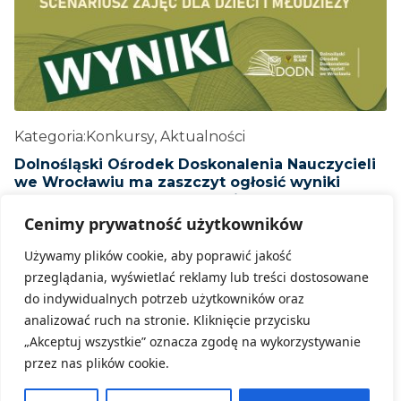
Kategoria:
Konkursy, Aktualności
Dolnośląski Ośrodek Doskonalenia Nauczycieli
we Wrocławiu ma zaszczyt ogłosić wyniki
Konkursu „Przyroda w terenie”.
Cenimy prywatność użytkowników
8 czerwca, 2026
Używamy plików cookie, aby poprawić jakość
ZOBACZ WIĘCEJ
przeglądania, wyświetlać reklamy lub treści dostosowane
do indywidualnych potrzeb użytkowników oraz
analizować ruch na stronie. Kliknięcie przycisku
„Akceptuj wszystkie” oznacza zgodę na wykorzystywanie
przez nas plików cookie.