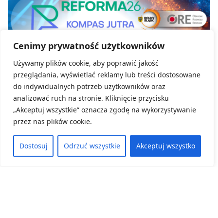
Cenimy prywatność użytkowników
Używamy plików cookie, aby poprawić jakość
Kategoria:
Reforma26 Kompas Jutra
przeglądania, wyświetlać reklamy lub treści dostosowane
do indywidualnych potrzeb użytkowników oraz
Reforma26 Kompas jutra
analizować ruch na stronie. Kliknięcie przycisku
„Akceptuj wszystkie” oznacza zgodę na wykorzystywanie
24 czerwca, 2026
przez nas plików cookie.
ZOBACZ WIĘCEJ
Dostosuj
Odrzuć wszystkie
Akceptuj wszystko