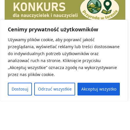
Cenimy prywatność użytkowników
Używamy plików cookie, aby poprawić jakość
przeglądania, wyświetlać reklamy lub treści dostosowane
do indywidualnych potrzeb użytkowników oraz
analizować ruch na stronie. Kliknięcie przycisku
„Akceptuj wszystkie” oznacza zgodę na wykorzystywanie
przez nas plików cookie.
Kategoria:
Konkursy, Aktualności
Dostosuj
Odrzuć wszystkie
Akceptuj wszystko
Dolnośląski Ośrodek Doskonalenia Nauczycieli
we Wrocławiu ma zaszczyt ogłosić wyniki
Konkursu „Przyroda w terenie”.
8 czerwca, 2026