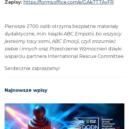
Zapisy:
https://forms.office.com/e/GAk7TTAyFR
Pierwsze 2700 osób otrzyma bezpłatne materiały
dydaktyczne, m.in. książki
ABC Empatii, bo wszyscy
jesteśmy tacy sami
,
ABC Emocji, czyli zrozumieć
siebie i innych
oraz
Przestrzenie Wzmocnień
dzięki
wsparciu partnera International Rescue Committee.
Serdecznie zapraszamy!
Najnowsze wpisy