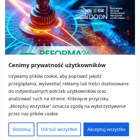
Cenimy prywatność użytkowników
Używamy plików cookie, aby poprawić jakość
przeglądania, wyświetlać reklamy lub treści dostosowane
do indywidualnych potrzeb użytkowników oraz
Kategoria:
Reforma26 Kompas Jutra
analizować ruch na stronie. Kliknięcie przycisku
„Akceptuj wszystkie” oznacza zgodę na wykorzystywanie
Reforma26 Kompas jutra
przez nas plików cookie.
24 czerwca, 2026
Dostosuj
Odrzuć wszystkie
Akceptuj wszystko
ZOBACZ WIĘCEJ