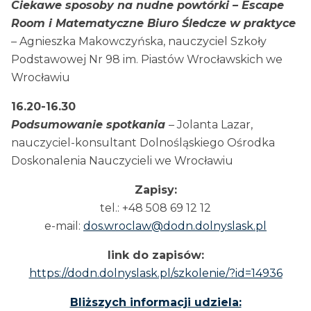
Ciekawe sposoby na nudne powtórki – Escape
Room i Matematyczne Biuro Śledcze w praktyce
–
Agnieszka Makowczyńska, nauczyciel Szkoły
Podstawowej Nr 98 im. Piastów Wrocławskich we
Wrocławiu
16.20-16.30
Podsumowanie spotkania
– Jolanta Lazar,
nauczyciel-konsultant Dolnośląskiego Ośrodka
Doskonalenia Nauczycieli we Wrocławiu
Zapisy:
tel.: +48 508 69 12 12
e-mail:
dos.wroclaw@dodn.dolnyslask.pl
link do zapisów:
https://dodn.dolnyslask.pl/szkolenie/?id=14936
Bliższych informacji udziela: