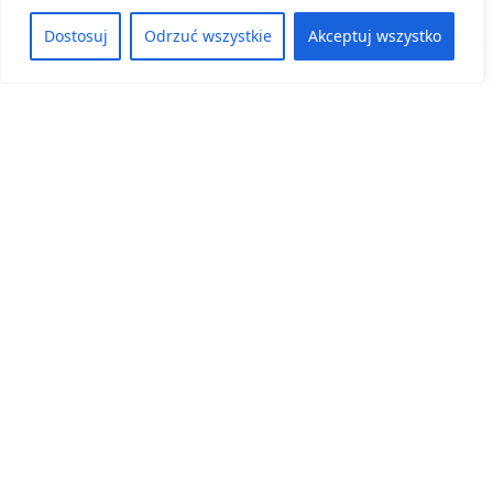
Dostosuj
Odrzuć wszystkie
Akceptuj wszystko
Kategoria:
Reforma26 Kompas Jutra
Reforma26 Kompas jutra
24 czerwca, 2026
ZOBACZ WIĘCEJ