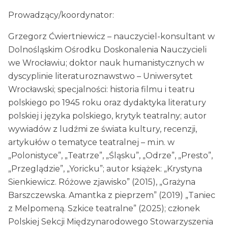
Prowadzący/koordynator:
Grzegorz Ćwiertniewicz – nauczyciel-konsultant w
Dolnośląskim Ośrodku Doskonalenia Nauczycieli
we Wrocławiu; doktor nauk humanistycznych w
dyscyplinie literaturoznawstwo – Uniwersytet
Wrocławski; specjalności: historia filmu i teatru
polskiego po 1945 roku oraz dydaktyka literatury
polskiej i języka polskiego, krytyk teatralny; autor
wywiadów z ludźmi ze świata kultury, recenzji,
artykułów o tematyce teatralnej – m.in. w
„Polonistyce”, „Teatrze”, „Śląsku”, „Odrze”, „Presto”,
„Przeglądzie”, „Yoricku”; autor książek: „Krystyna
Sienkiewicz. Różowe zjawisko” (2015), „Grażyna
Barszczewska. Amantka z pieprzem” (2019) „Taniec
z Melpomeną. Szkice teatralne” (2025); członek
Polskiej Sekcji Międzynarodowego Stowarzyszenia