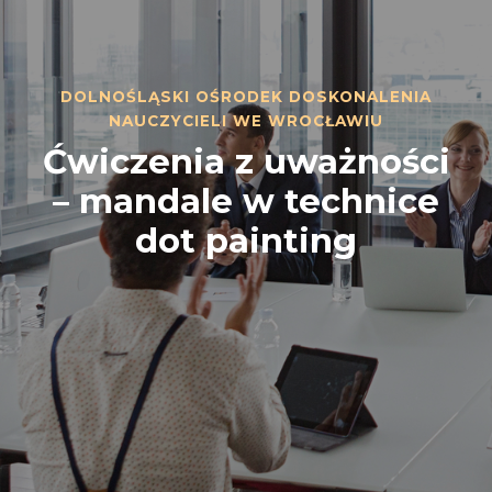
DOLNOŚLĄSKI OŚRODEK DOSKONALENIA
NAUCZYCIELI WE WROCŁAWIU
Ćwiczenia z uważności
– mandale w technice
dot painting