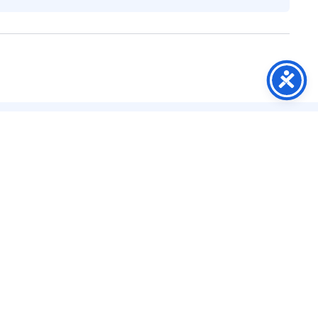
Kontakt
Wrocław
Jelenia Góra
Legnica
Wałbrzych