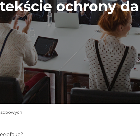
tekście ochrony d
 osobowych
deepfake?