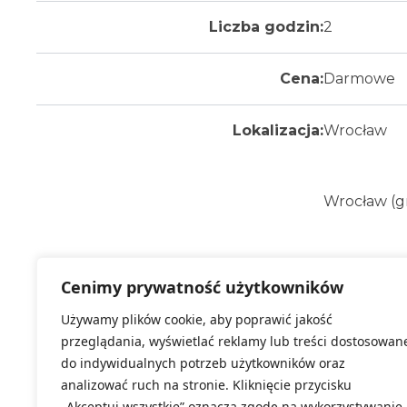
Liczba godzin:
2
Cena:
Darmowe
Lokalizacja:
Wrocław
Wrocław (gr
Cenimy prywatność użytkowników
Dodatkowe informacje:
Narzędzie: 
Używamy plików cookie, aby poprawić jakość
przeglądania, wyświetlać reklamy lub treści dostosowan
Wybierz termin:
do indywidualnych potrzeb użytkowników oraz
Za
analizować ruch na stronie. Kliknięcie przycisku
Kl
„Akceptuj wszystkie” oznacza zgodę na wykorzystywanie