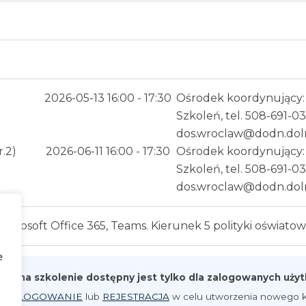
2026-05-13 16:00 - 17:30
Ośrodek koordynujący: 
Szkoleń, tel. 508-691-03
dos.wroclaw@dodn.dolny
.2)
2026-06-11 16:00 - 17:30
Ośrodek koordynujący: 
Szkoleń, tel. 508-691-03
dos.wroclaw@dodn.dolny
Microsoft Office 365, Teams. Kierunek 5 polityki oświato
e
pis na szkolenie dostępny jest tylko dla zalogowanych uż
iknij
LOGOWANIE
lub
REJESTRACJA
w celu utworzenia nowego k