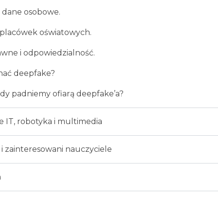
 dane osobowe.
 placówek oświatowych.
awne i odpowiedzialność.
nać deepfake?
gdy padniemy ofiarą deepfake’a?
 IT, robotyka i multimedia
i zainteresowani nauczyciele
m