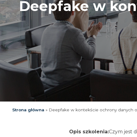
Deepfake w kon
Strona główna
»
Deepfake w kontekście ochrony danych
Opis szkolenia:
Czym jest 