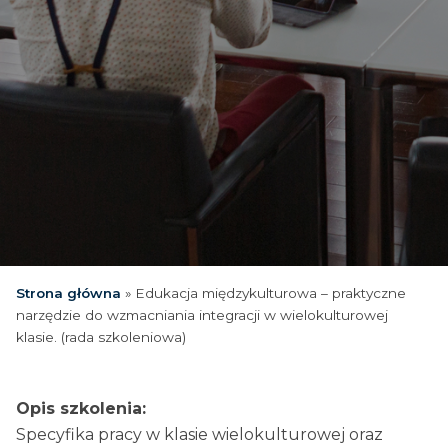
Strona główna
»
Edukacja międzykulturowa – praktyczne
narzędzie do wzmacniania integracji w wielokulturowej
klasie. (rada szkoleniowa)
Opis szkolenia:
Specyfika pracy w klasie wielokulturowej oraz