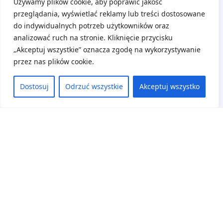
Używamy plików cookie, aby poprawić jakość
przeglądania, wyświetlać reklamy lub treści dostosowane
do indywidualnych potrzeb użytkowników oraz
analizować ruch na stronie. Kliknięcie przycisku
„Akceptuj wszystkie” oznacza zgodę na wykorzystywanie
przez nas plików cookie.
Na skróty
Dostosuj
Odrzuć wszystkie
Akceptuj wszystko
Aktualne wydarzenia
Regulamin
Deklaracja dostępności
Panel uczestnika
Zaloguj się
Zarejestruj się
Cennik