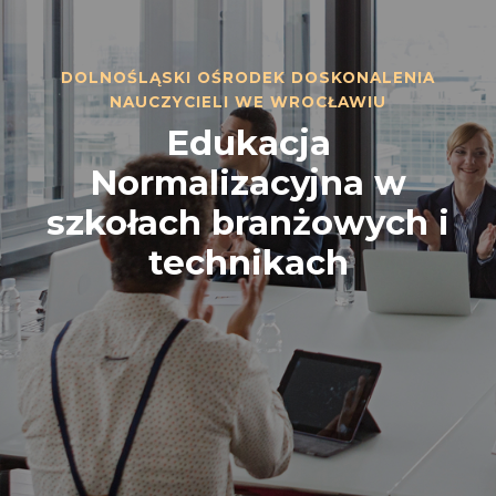
DOLNOŚLĄSKI OŚRODEK DOSKONALENIA
NAUCZYCIELI WE WROCŁAWIU
Edukacja
Normalizacyjna w
szkołach branżowych i
technikach