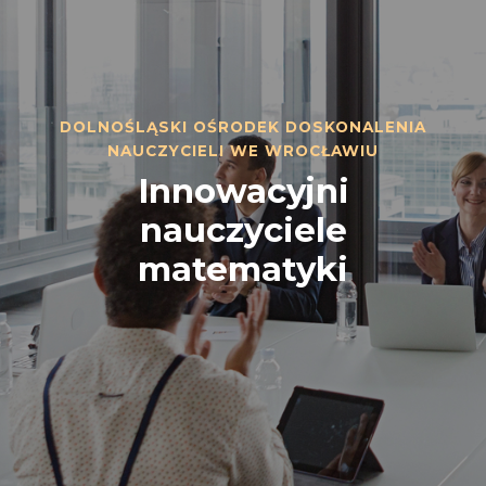
DOLNOŚLĄSKI OŚRODEK DOSKONALENIA
NAUCZYCIELI WE WROCŁAWIU
Innowacyjni
nauczyciele
matematyki