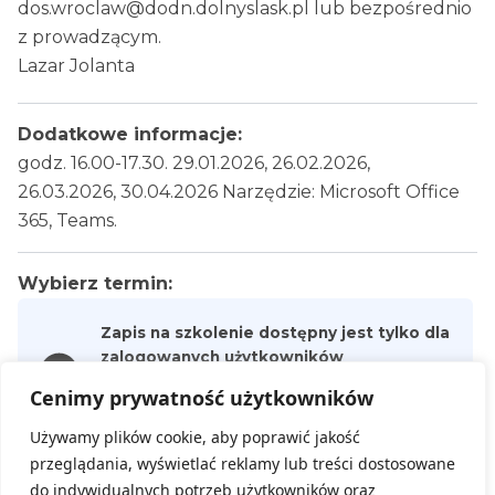
dos.wroclaw@dodn.dolnyslask.pl lub bezpośrednio
z prowadzącym.
Lazar Jolanta
Dodatkowe informacje:
godz. 16.00-17.30. 29.01.2026, 26.02.2026,
26.03.2026, 30.04.2026 Narzędzie: Microsoft Office
365, Teams.
Wybierz termin:
Zapis na szkolenie dostępny jest tylko dla
zalogowanych użytkowników
Kliknij
LOGOWANIE
lub
REJESTRACJA
w celu
Cenimy prywatność użytkowników
utworzenia nowego konta.
Używamy plików cookie, aby poprawić jakość
przeglądania, wyświetlać reklamy lub treści dostosowane
do indywidualnych potrzeb użytkowników oraz