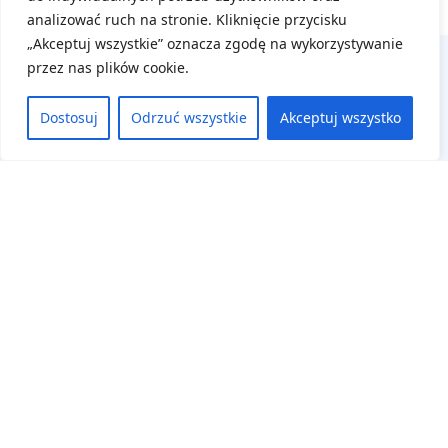
analizować ruch na stronie. Kliknięcie przycisku
„Akceptuj wszystkie” oznacza zgodę na wykorzystywanie
przez nas plików cookie.
Dostosuj
Odrzuć wszystkie
Akceptuj wszystko
Na skróty
Aktualne wydarzenia
Regulamin
Deklaracja dostępności
Panel uczestnika
Zaloguj się