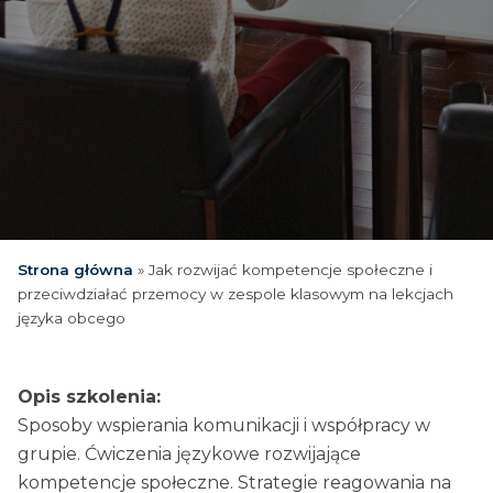
Strona główna
»
Jak rozwijać kompetencje społeczne i
przeciwdziałać przemocy w zespole klasowym na lekcjach
języka obcego
Opis szkolenia:
Sposoby wspierania komunikacji i współpracy w
grupie. Ćwiczenia językowe rozwijające
kompetencje społeczne. Strategie reagowania na