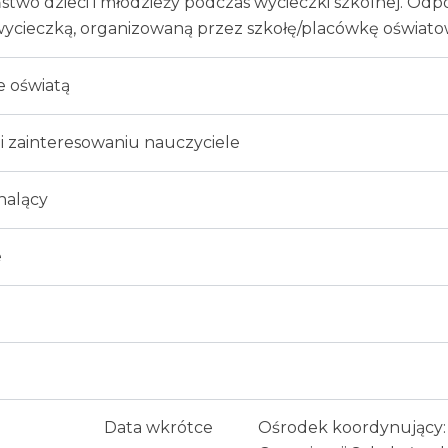
two dzieci i młodzieży podczas wycieczki szkolnej. Odp
wycieczką, organizowaną przez szkołę/placówkę oświato
e oświatą
i zainteresowaniu nauczyciele
nalący
e
Data wkrótce
Ośrodek koordynujący: 