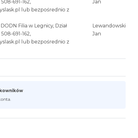
. 508-691-162,
Jan
slask.pl lub bezpośrednio z
DODN Filia w Legnicy, Dział
Lewandowski
. 508-691-162,
Jan
slask.pl lub bezpośrednio z
ytkowników
onta.