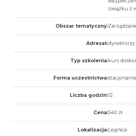
Bezpieczeńs
związku z 
Obszar tematyczny:
Zarządzani
Adresat:
dyrektorzy 
Typ szkolenia:
kurs dosko
Forma uczestnictwa:
stacjonarn
Liczba godzin:
12
Cena:
540 zł
Lokalizacja:
Legnica