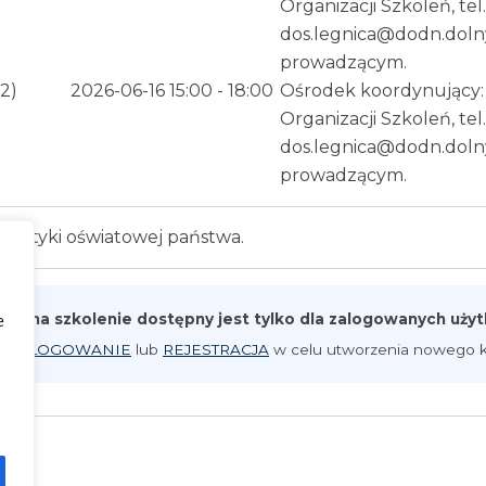
Organizacji Szkoleń, tel
dos.legnica@dodn.dolny
prowadzącym.
.2)
2026-06-16 15:00 - 18:00
Ośrodek koordynujący: 
Organizacji Szkoleń, tel
dos.legnica@dodn.dolny
prowadzącym.
polityki oświatowej państwa.
pis na szkolenie dostępny jest tylko dla zalogowanych uż
e
iknij
LOGOWANIE
lub
REJESTRACJA
w celu utworzenia nowego k