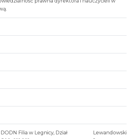
owiedzialność prawna dyrektora i nauczycieli w
wą.
DODN Filia w Legnicy, Dział
Lewandowski