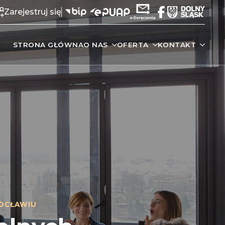
Zarejestruj się
STRONA GŁÓWNA
O NAS
OFERTA
KONTAKT
OCŁAWIU