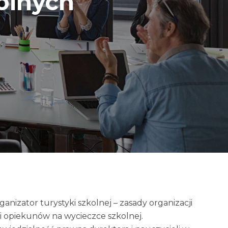
olnych
ganizator turystyki szkolnej – zasady organizacji
i opiekunów na wycieczce szkolnej.