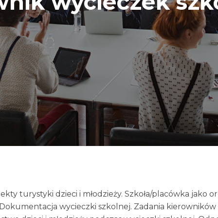
wnik wycieczek szk
kty turystyki dzieci i młodzieży. Szkoła/placówka jako or
 Dokumentacja wycieczki szkolnej. Zadania kierowników 