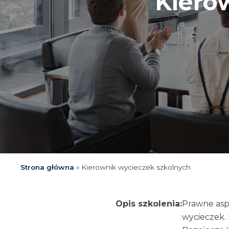
Kiero
Strona główna
»
Kierownik wycieczek szkolnych
Opis szkolenia:
Prawne aspe
wycieczek.