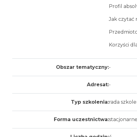
Profil abso
Jak czytać
Przedmioto
Korzyści dl
Obszar tematyczny:
-
Adresat:
-
Typ szkolenia:
rada szkol
Forma uczestnictwa:
stacjonarn
Liczba godzin:
4