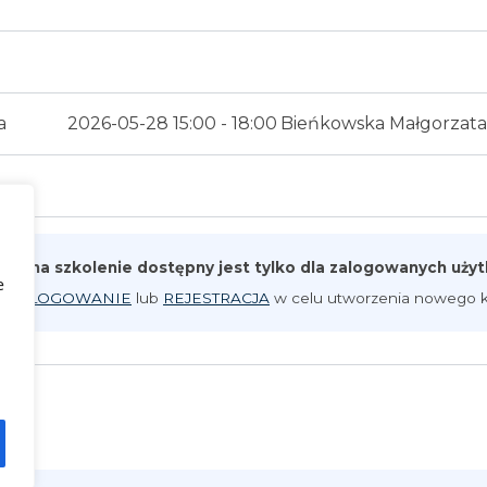
a
2026-05-28 15:00 - 18:00
Bieńkowska Małgorzata
pis na szkolenie dostępny jest tylko dla zalogowanych uż
e
iknij
LOGOWANIE
lub
REJESTRACJA
w celu utworzenia nowego k