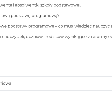
lwenta i absolwentki szkoły podstawowej.
 nową podstawę programową?
we podstawy programowe – co musi wiedzieć nauczyci
a nauczycieli, uczniów i rodziców wynikające z reformy e
eniowa
e