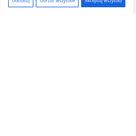
Dostosuj
Odrzuć wszystkie
Akceptuj wszystko
Na skróty
Aktualne wydarzenia
Regulamin
Deklaracja dostępności
Panel uczestnika
Zaloguj się
Zarejestruj się
Cennik
Klauzula Informacyjna
Karty Zgłoszenia