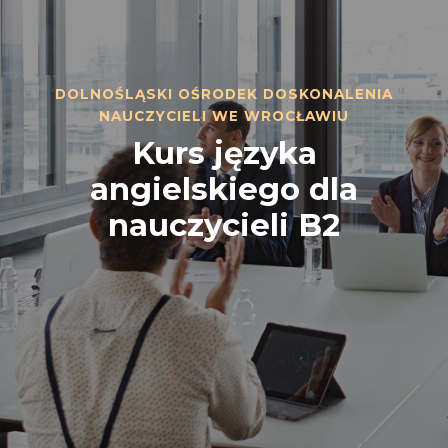
DOLNOŚLĄSKI OŚRODEK DOSKONALENIA
NAUCZYCIELI WE WROCŁAWIU
Kurs języka
angielskiego dla
nauczycieli B2