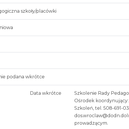
ogiczna szkoły/placówki
eniowa
nie podana wkrótce
Data wkrótce
Szkolenie Rady Pedago
Ośrodek koordynujący: 
Szkoleń, tel. 508-691-03
dos.wroclaw@dodn.doln
prowadzącym.