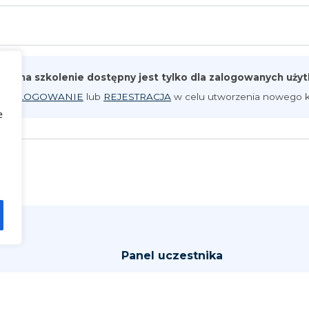
pis na szkolenie dostępny jest tylko dla zalogowanych uż
iknij
LOGOWANIE
lub
REJESTRACJA
w celu utworzenia nowego k
e
Panel uczestnika
arzenia
Zaloguj się
Zarejestruj się