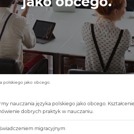
jako obcego.
a polskiego jako obcego.
rmy nauczania języka polskiego jako obcego. Kształceni
Omówienie dobrych praktyk w nauczaniu.
świadczeniem migracyjnym