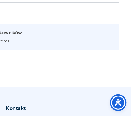
ytkowników
onta.
Kontakt
Wrocław
Jelenia Góra