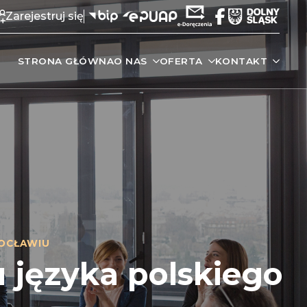
Zarejestruj się
STRONA GŁÓWNA
O NAS
OFERTA
KONTAKT
OCŁAWIU
 języka polskiego