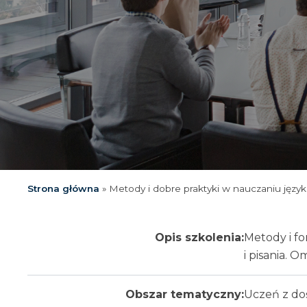
Strona główna
»
Metody i dobre praktyki w nauczaniu język
Opis szkolenia:
Metody i fo
i pisania. 
Obszar tematyczny:
Uczeń z do