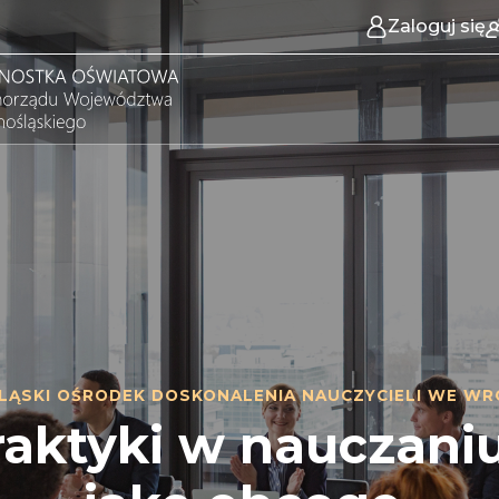
Zaloguj się
LĄSKI OŚRODEK DOSKONALENIA NAUCZYCIELI WE WR
raktyki w nauczaniu