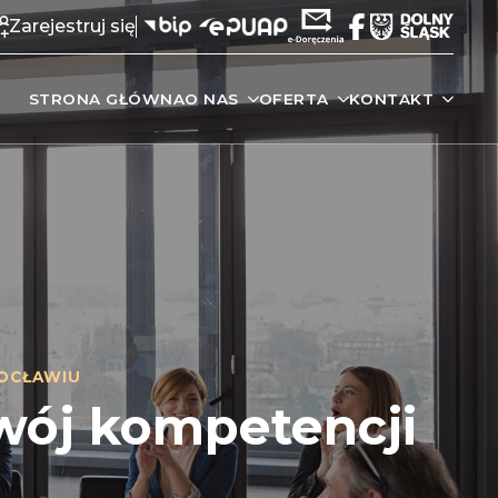
Zarejestruj się
STRONA GŁÓWNA
O NAS
OFERTA
KONTAKT
OCŁAWIU
zwój kompetencji