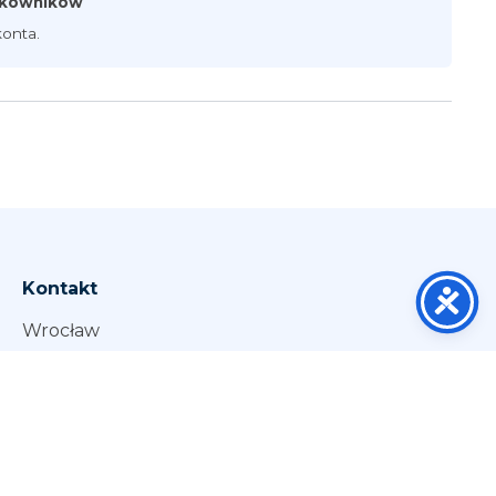
ytkowników
onta.
Kontakt
Wrocław
Jelenia Góra
Legnica
Wałbrzych