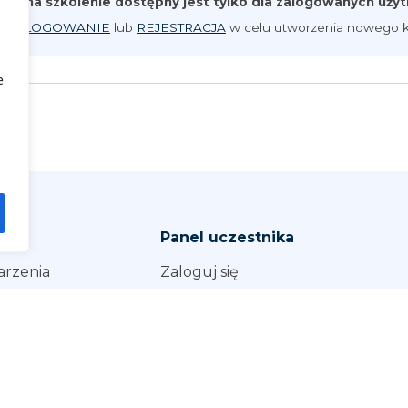
pis na szkolenie dostępny jest tylko dla zalogowanych uż
iknij
LOGOWANIE
lub
REJESTRACJA
w celu utworzenia nowego k
e
Panel uczestnika
arzenia
Zaloguj się
Zarejestruj się
stępności
Cennik
Klauzula Informacyjna