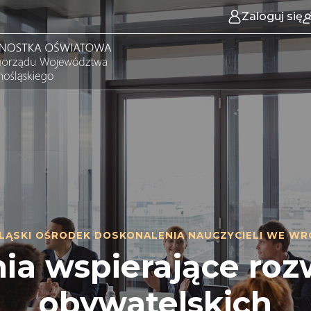
Zaloguj się
LĄSKI OŚRODEK DOSKONALENIA NAUCZYCIELI WE WR
nia wspierające ro
obywatelskich