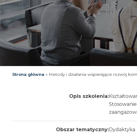
Strona główna
»
Metody i działania wspierające rozwój ko
Opis szkolenia:
Kształtowan
Stosowanie
zaangażowa
Obszar tematyczny:
Dydaktyka