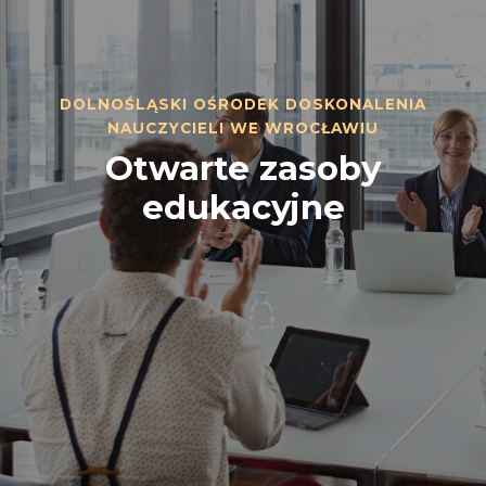
DOLNOŚLĄSKI OŚRODEK DOSKONALENIA
NAUCZYCIELI WE WROCŁAWIU
Otwarte zasoby
edukacyjne