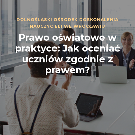
DOLNOŚLĄSKI OŚRODEK DOSKONALENIA
NAUCZYCIELI WE WROCŁAWIU
Prawo oświatowe w
praktyce: Jak oceniać
uczniów zgodnie z
prawem?