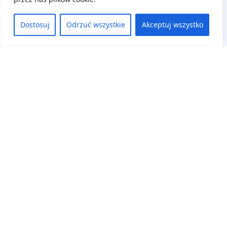
Dostosuj
Odrzuć wszystkie
Akceptuj wszystko
Na skróty
Aktualne wydarzenia
Regulamin
Deklaracja dostępności
Panel uczestnika
Zaloguj się
Zarejestruj się
Cennik
Klauzula Informacyjna