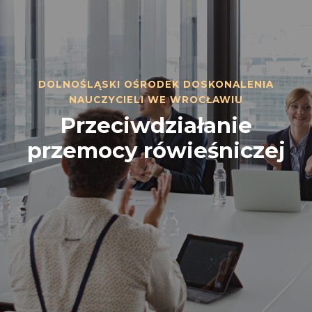
DOLNOŚLĄSKI OŚRODEK DOSKONALENIA
NAUCZYCIELI WE WROCŁAWIU
Przeciwdziałanie
przemocy rówieśniczej