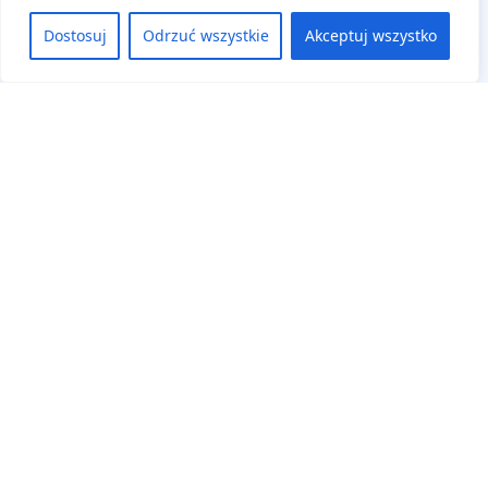
Dostosuj
Odrzuć wszystkie
Akceptuj wszystko
Na skróty
Aktualne wydarzenia
Regulamin
Deklaracja dostępności
Panel uczestnika
Zaloguj się
Zarejestruj się
Cennik
Klauzula Informacyjna
Karty Zgłoszenia