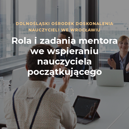
DOLNOŚLĄSKI OŚRODEK DOSKONALENIA
NAUCZYCIELI WE WROCŁAWIU
Rola i zadania mentora
we wspieraniu
nauczyciela
początkującego