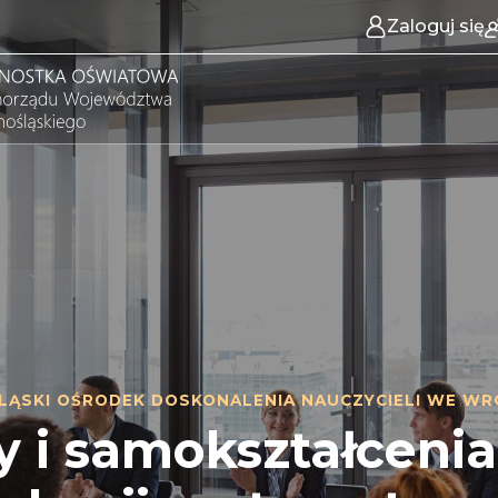
Zaloguj się
LĄSKI OŚRODEK DOSKONALENIA NAUCZYCIELI WE WR
 i samokształcenia