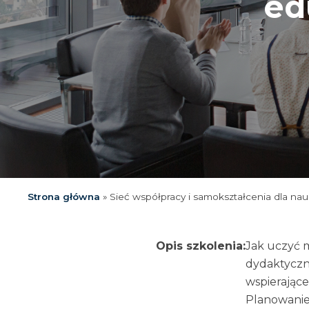
ed
Strona główna
»
Sieć współpracy i samokształcenia dla nau
Opis szkolenia:
Jak uczyć 
dydaktyczn
wspierające
Planowanie