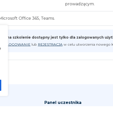
prowadzącym.
Microsoft Office 365, Teams.
pis na szkolenie dostępny jest tylko dla zalogowanych uż
iknij
LOGOWANIE
lub
REJESTRACJA
w celu utworzenia nowego k
e
Panel uczestnika
arzenia
Zaloguj się