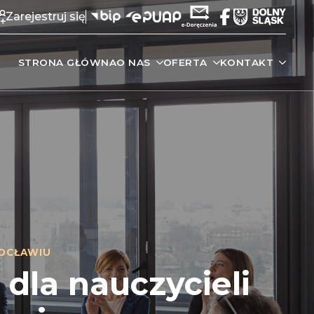
Zarejestruj się
STRONA GŁÓWNA
O NAS
OFERTA
KONTAKT
OCŁAWIU
 dla nauczycieli