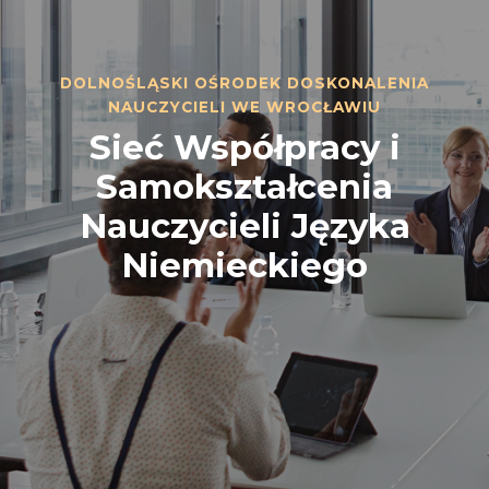
DOLNOŚLĄSKI OŚRODEK DOSKONALENIA
NAUCZYCIELI WE WROCŁAWIU
Sieć Współpracy i
Samokształcenia
Nauczycieli Języka
Niemieckiego