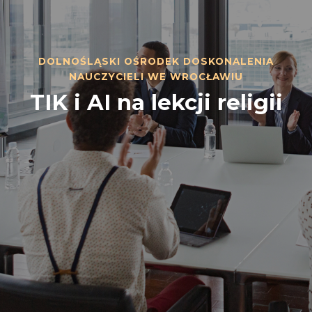
DOLNOŚLĄSKI OŚRODEK DOSKONALENIA
NAUCZYCIELI WE WROCŁAWIU
TIK i AI na lekcji religii