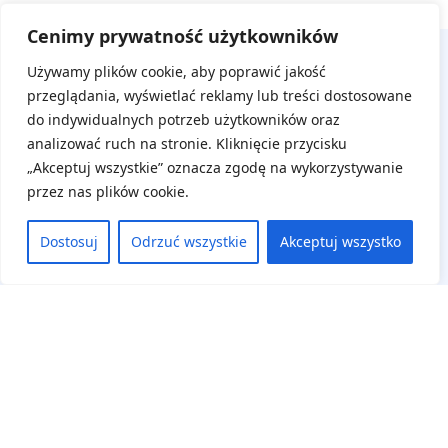
Cenimy prywatność użytkowników
Używamy plików cookie, aby poprawić jakość
przeglądania, wyświetlać reklamy lub treści dostosowane
do indywidualnych potrzeb użytkowników oraz
analizować ruch na stronie. Kliknięcie przycisku
„Akceptuj wszystkie” oznacza zgodę na wykorzystywanie
przez nas plików cookie.
Na skróty
Aktualne wydarzenia
Dostosuj
Odrzuć wszystkie
Akceptuj wszystko
Regulamin
Deklaracja dostępności
Panel uczestnika
Zaloguj się
Zarejestruj się